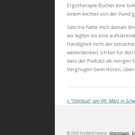
Ergotherapie Bucher eine toll
einem leichter von der Hand 
Sabrina hatte mich damals di
wir legten los eine aufklärend
Händigkeit nicht der tatsächl
weiterdenken. Ich bin für den
dass der Podcast ab morgen 5 
Vergnügen beim Hören, überal
«
"Ohrlaub" am 09. März in Sch
© 2025 Frederik Haarig -
Impressum
-
D