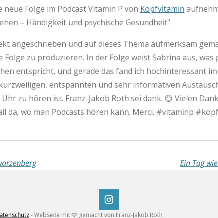
e neue Folge im Podcast Vitamin P von
Kopfvitamin
aufnehm
gehen – Händigkeit und psychische Gesundheit".
rekt angeschrieben und auf dieses Thema aufmerksam gemac
e Folge zu produzieren. In der Folge weist Sabrina aus, was 
ichen entspricht, und gerade das fand ich hochinteressant 
 kurzweiligen, entspannten und sehr informativen Austausc
Uhr zu hören ist. Franz-Jakob Roth sei dank. 😊 Vielen Dank 
l da, wo man Podcasts hören kann. Merci. #vitaminp #kopf
warzenberg
Ein Tag wi
I
n
atenschutz
- Webseite mit
🩵
gemacht von Franz-Jakob Roth