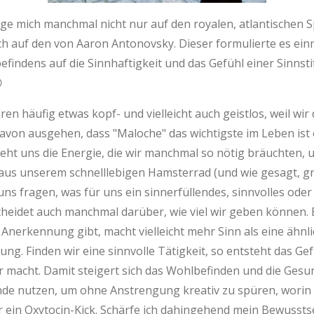
ge mich manchmal nicht nur auf den royalen, atlantischen 
h auf den von Aaron Antonovsky. Dieser formulierte es einm
findens auf die Sinnhaftigkeit und das Gefühl einer Sinns

ren häufig etwas kopf- und vielleicht auch geistlos, weil 
davon ausgehen, dass "Maloche" das wichtigste im Leben ist 
zieht uns die Energie, die wir manchmal so nötig bräuchten
 aus unserem schnelllebigen Hamsterrad (und wie gesagt, gr
ns fragen, was für uns ein sinnerfüllendes, sinnvolles oder 
heidet auch manchmal darüber, wie viel wir geben können. 
Anerkennung gibt, macht vielleicht mehr Sinn als eine ähn
. Finden wir eine sinnvolle Tätigkeit, so entsteht das Gef
macht. Damit steigert sich das Wohlbefinden und die Gesundh
nutzen, um ohne Anstrengung kreativ zu spüren, worin Sinn
 ein Oxytocin-Kick. Schärfe ich dahingehend mein Bewusstsein