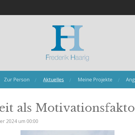
Zur Person
Aktuelles
Meine Projekte
Ang
eit als Motivationsfakto
ber 2024 um 00:00