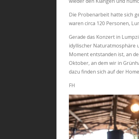
wieder den Klängen und humor
Die Probenarbeit hatte sich
waren circa 120 Personen, Lum
Gerade das Konzert in Lumpzig
idyllischer Naturatmosphäre
Moment entstanden ist, an de
Oktober, an dem wir in Grünha
dazu finden sich auf der Hom
FH