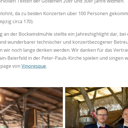
vollen Texten der Goldenen 20er und 30er Jahre widmen.
 gelohnt, da zu beiden Konzerten über 100 Personen geko
pzig circa 170).
 an der Bockwindmühle stellte ein Jahreshighlight dar, bei 
 und wunderbarer technischer und konzertbezogener Betr
n wir noch lange denken werden. Wir danken für das Vertra
in-Beierfeld in der Peter-Pauls-Kirche spielen und singen
epage von
Vinoresque
.