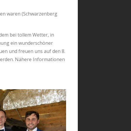
mmen waren (Schwarzenberg
dem bei tollem Wetter, in
euung ein wunderschöner
uen und freuen uns auf den 8.
 werden. Nähere Informationen