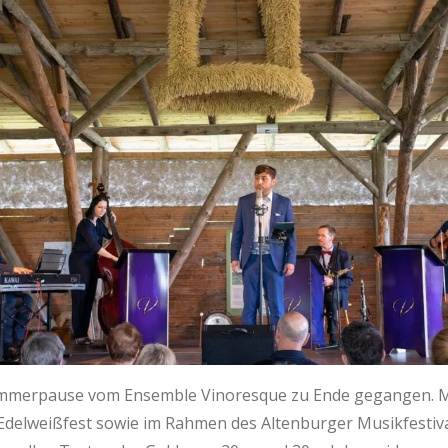
 Sommerpause vom Ensemble Vinoresque zu Ende gegangen. M
Edelweißfest sowie im Rahmen des Altenburger Musikfestiva