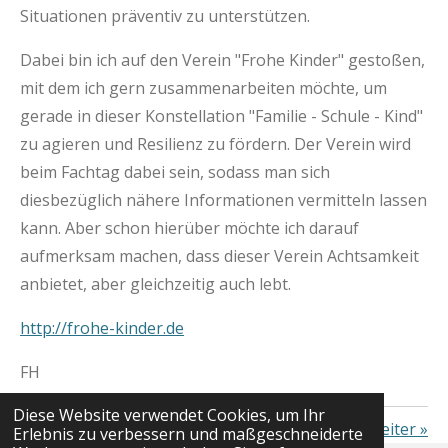
Situationen präventiv zu unterstützen.
Dabei bin ich auf den Verein "Frohe Kinder" gestoßen,
mit dem ich gern zusammenarbeiten möchte, um
gerade in dieser Konstellation "Familie - Schule - Kind"
zu agieren und Resilienz zu fördern. Der Verein wird
beim Fachtag dabei sein, sodass man sich
diesbezüglich nähere Informationen vermitteln lassen
kann. Aber schon hierüber möchte ich darauf
aufmerksam machen, dass dieser Verein Achtsamkeit
anbietet, aber gleichzeitig auch lebt.
http://frohe-kinder.de
FH
Diese Website verwendet Cookies, um Ihr
«
Zurück
Weiter
»
Erlebnis zu verbessern und maßgeschneiderte